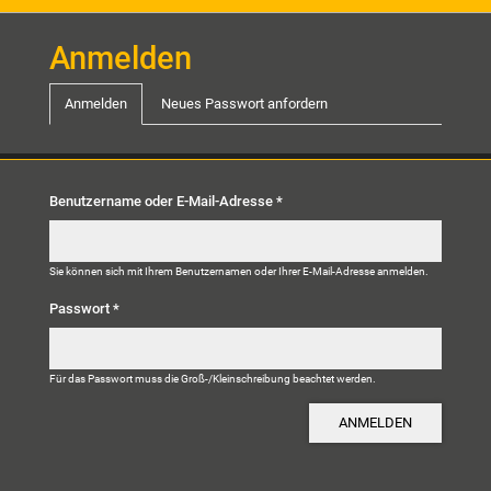
Anmelden
Haupt-Reiter
Anmelden
(aktiver Reiter)
Neues Passwort anfordern
Benutzername oder E-Mail-Adresse
*
Sie können sich mit Ihrem Benutzernamen oder Ihrer E-Mail-Adresse anmelden.
Passwort
*
Für das Passwort muss die Groß-/Kleinschreibung beachtet werden.
ANMELDEN